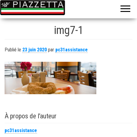
Le gout de
La
l'Italie sur
piazzetta
place ou à
emporter
img7-1
Publié le
23 juin 2020
par
pc31assistance
À propos de l’auteur
pc31assistance