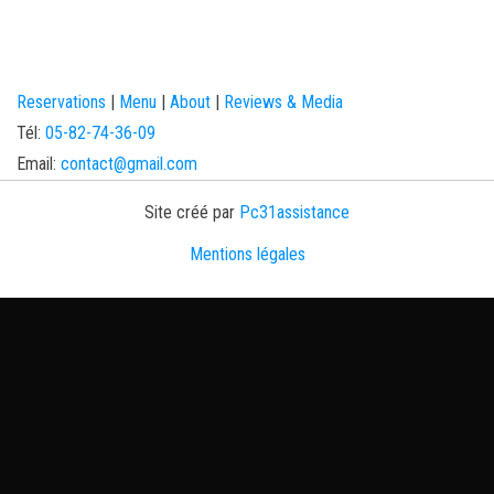
Reservations
|
Menu
|
About
|
Reviews & Media
Tél:
05-82-74-36-09
Email:
contact@gmail.com
Site créé par
Pc31assistance
Mentions légales