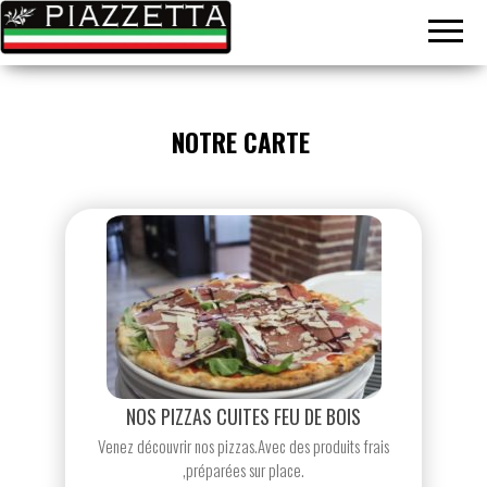
Le gout de
La
l'Italie sur
piazzetta
place ou à
emporter
NOTRE CARTE
NOS PIZZAS CUITES FEU DE BOIS
Venez découvrir nos pizzas.Avec des produits frais
,préparées sur place.