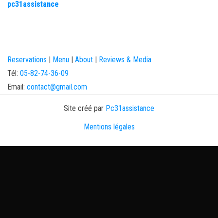
pc31assistance
Reservations
|
Menu
|
About
|
Reviews & Media
Tél:
05-82-74-36-09
Email:
contact@gmail.com
Site créé par
Pc31assistance
Mentions légales