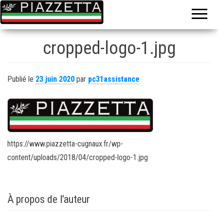
Le gout de
La
l'Italie sur
piazzetta
place ou à
emporter
cropped-logo-1.jpg
Publié le
23 juin 2020
par
pc31assistance
https://www.piazzetta-cugnaux.fr/wp-
content/uploads/2018/04/cropped-logo-1.jpg
À propos de l’auteur