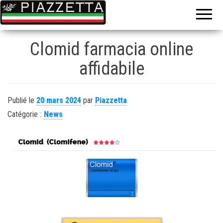
Le gout de
La
l'Italie sur
piazzetta
place ou à
emporter
Clomid farmacia online
affidabile
Publié le
20 mars 2024
par
Piazzetta
Catégorie :
News