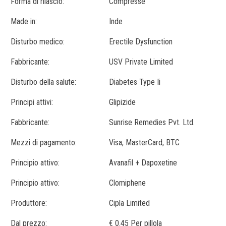
Forma di rilascio:
Compresse
Made in:
Inde
Disturbo medico:
Erectile Dysfunction
Fabbricante:
USV Private Limited
Disturbo della salute:
Diabetes Type Ii
Principi attivi:
Glipizide
Fabbricante:
Sunrise Remedies Pvt. Ltd.
Mezzi di pagamento:
Visa, MasterCard, BTC
Principio attivo:
Avanafil + Dapoxetine
Principio attivo:
Clomiphene
Produttore:
Cipla Limited
Dal prezzo:
€ 0.45 Per pillola