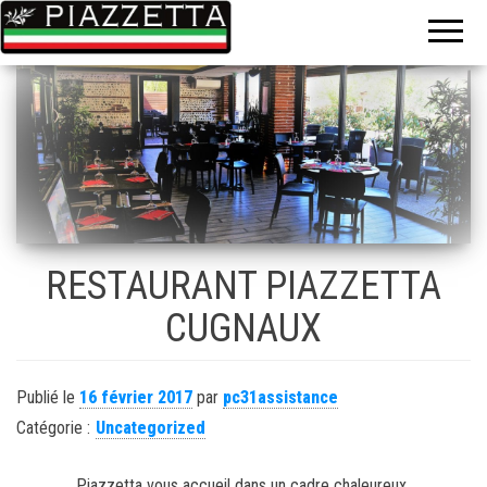
Le gout de
La
l'Italie sur
piazzetta
place ou à
emporter
RESTAURANT PIAZZETTA
CUGNAUX
Publié le
16 février 2017
par
pc31assistance
Catégorie :
Uncategorized
Piazzetta vous accueil dans un cadre chaleureux